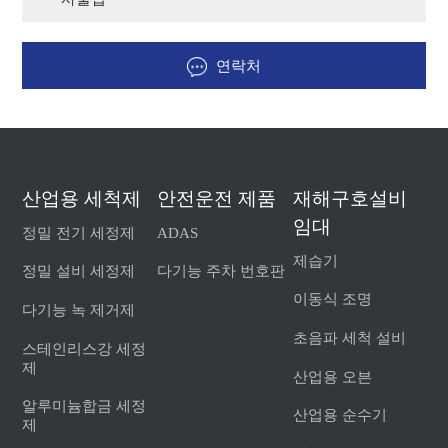
연락처
산업용 세척제
안전운전 제품
재해구호설비
임대
정밀 전기 세정제
ADAS
제습기
정밀 설비 세정제
다기능 주차 번호판
이동식 조명
다기능 녹 제거제
초음파 세척 설비
스테인리스강 세정
제
산업용 오븐
알루미늄합금 세정
산업용 순수기
제