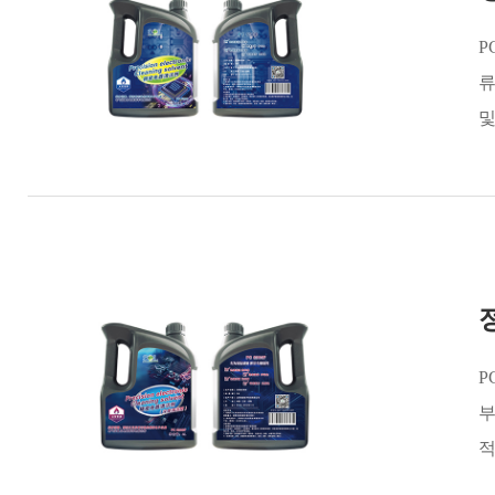
P
류
및
P
부
적