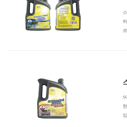
스
하
르
S
한
있