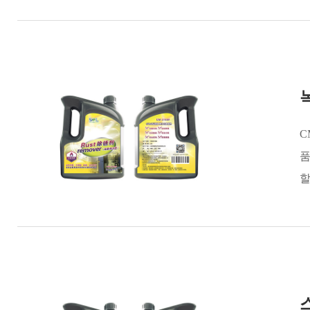
C
품
할