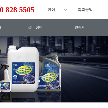
0 828 5505
언어
축뢰공업
대
설비 정비
연락처