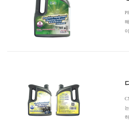
P
해
이
C
는
하