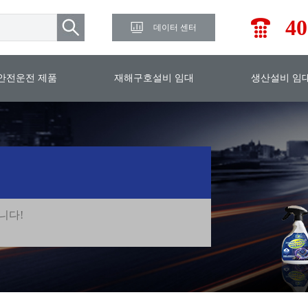
40
데이터 센터
안전운전 제품
재해구호설비 임대
생산설비 임
니다!