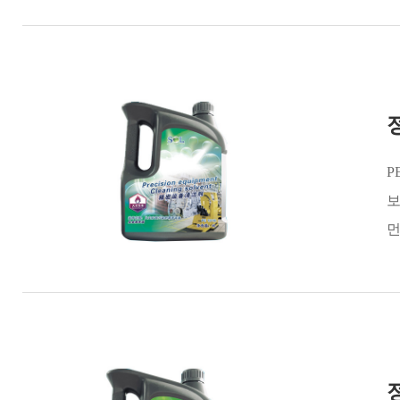
P
보
먼