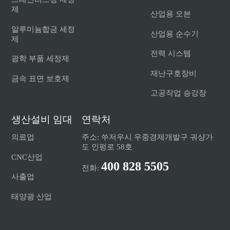
제
산업용 오븐
알루미늄합금 세정
산업용 순수기
제
전력 시스템
광학 부품 세정제
재난구호장비
금속 표면 보호제
고공작업 승강장
생산설비 임대
연락처
의료업
주소: 쑤저우시 우중경제개발구 궈샹가
도 인펑로 58호
CNC산업
400 828 5505
전화:
사출업
태양광 산업