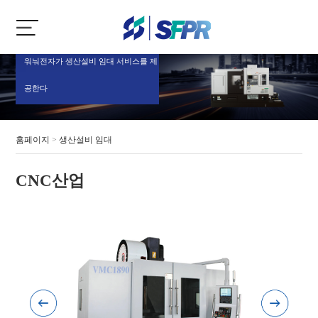
워눠전자가 생산설비 임대 서비스를 제
공한다
홈페이지
>
생산설비 임대
CNC산업